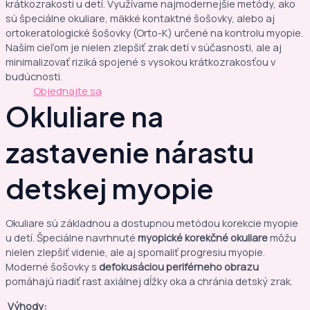
krátkozrakosti u detí. Využívame najmodernejšie metódy, ako
sú špeciálne okuliare, mäkké kontaktné šošovky, alebo aj
ortokeratologické šošovky (Orto-K) určené na kontrolu myopie.
Naším cieľom je nielen zlepšiť zrak detí v súčasnosti, ale aj
minimalizovať riziká spojené s vysokou krátkozrakosťou v
budúcnosti.
Objednajte sa
Okluliare na
zastavenie nárastu
detskej myopie
Okuliare sú základnou a dostupnou metódou korekcie myopie
u detí. Špeciálne navrhnuté
myopické korekčné okuliare
môžu
nielen zlepšiť videnie, ale aj spomaliť progresiu myopie.
Moderné šošovky s
defokusáciou periférneho obrazu
pomáhajú riadiť rast axiálnej dĺžky oka a chránia detský zrak.
Výhody: