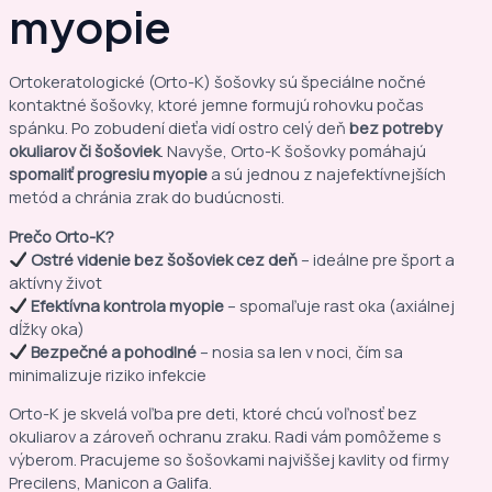
myopie
Ortokeratologické (Orto-K) šošovky sú špeciálne nočné
kontaktné šošovky, ktoré jemne formujú rohovku počas
spánku. Po zobudení dieťa vidí ostro celý deň
bez potreby
okuliarov či šošoviek
. Navyše, Orto-K šošovky pomáhajú
spomaliť progresiu myopie
a sú jednou z najefektívnejších
metód a chránia zrak do budúcnosti.
Prečo Orto-K?
Ostré videnie bez šošoviek cez deň
– ideálne pre šport a
aktívny život
Efektívna kontrola myopie
– spomaľuje rast oka (axiálnej
dĺžky oka)
Bezpečné a pohodlné
– nosia sa len v noci, čím sa
minimalizuje riziko infekcie
Orto-K je skvelá voľba pre deti, ktoré chcú voľnosť bez
okuliarov a zároveň ochranu zraku. Radi vám pomôžeme s
výberom. Pracujeme so šošovkami najviššej kavlity od firmy
Precilens, Manicon a Galifa.