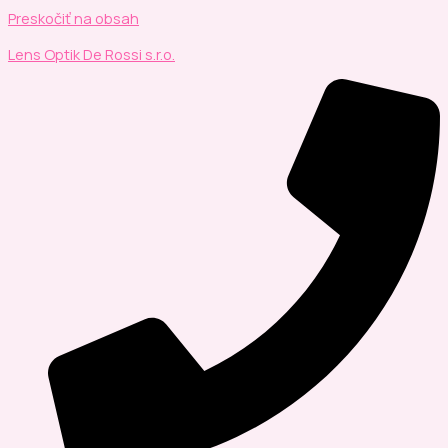
Preskočiť na obsah
Lens Optik De Rossi s.r.o.