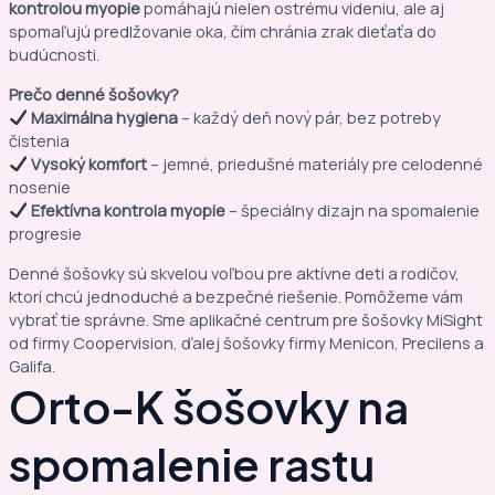
kontrolou myopie
pomáhajú nielen ostrému videniu, ale aj
spomaľujú predlžovanie oka, čím chránia zrak dieťaťa do
budúcnosti.
Prečo denné šošovky?
Maximálna hygiena
– každý deň nový pár, bez potreby
čistenia
Vysoký komfort
– jemné, priedušné materiály pre celodenné
nosenie
Efektívna kontrola myopie
– špeciálny dizajn na spomalenie
progresie
Denné šošovky sú skvelou voľbou pre aktívne deti a rodičov,
ktorí chcú jednoduché a bezpečné riešenie. Pomôžeme vám
vybrať tie správne. Sme aplikačné centrum pre šošovky MiSight
od firmy Coopervision, ďalej šošovky firmy Menicon, Precilens a
Galifa.
Orto-K šošovky na
spomalenie rastu