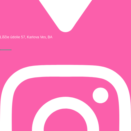
Líščie údolie 57, Karlova Ves, BA