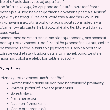
trpieť už polovica svetovej populácie.
2
Iné štúdie ukazujú, že v prípade detí je krátkozrakosť čoraz
bežnejšia. Aj keď neexistuje žiadna dokázaná priama súvislosť,
výskumy naznačujú, že deti, ktoré trávia viac času vo vnútri
vykonávaním aktivít na blízko (práca s počítačom, videohry a
čítanie),bývajú častejšie krátkozraké ako tie, ktoré trávia viac
času vonku.
1
Momentálne sa v medicíne stále hľadajú spôsoby, ako spomaliť
postup krátkozrakosti u detí. Zatiaľ čo ju nemožno zvrátiť, cieľom
nastavenej liečby je zabrániť jej zhoršeniu, aby sa ochránilo
zdravie očí dieťaťa v budúcnosti, a to i napriek tomu, že stále
musí nosiť okuliare alebo kontaktné šošovky.
Symptómy
Príznaky krátkozrakosti môžu zahŕňať:
Rozmazané videnie pri pohľade na vzdialené predmety,
Potrebu prižmúriť, aby ste jasne videli,
Bolesti hlavy,
Namáhanie očí,
Nadmerné žmurkanie,
Časté pretieranie očí,