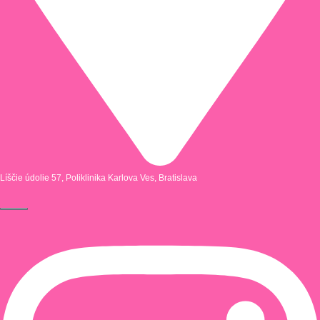
Líščie údolie 57, Poliklinika Karlova Ves, Bratislava