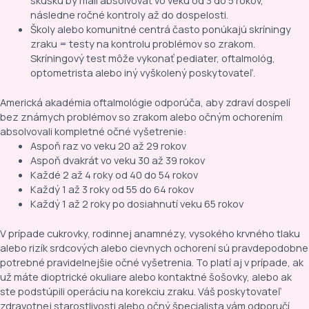
skúšku by mali absolvovať vo veku od 3 do 5 rokov,
následne ročné kontroly až do dospelosti.
Školy alebo komunitné centrá často ponúkajú skríningy
zraku = testy na kontrolu problémov so zrakom.
Skríningový test môže vykonať pediater, oftalmológ,
optometrista alebo iný vyškolený poskytovateľ.
Americká akadémia oftalmológie odporúča, aby zdraví dospelí
bez známych problémov so zrakom alebo očným ochorením
absolvovali kompletné očné vyšetrenie:
Aspoň raz vo veku 20 až 29 rokov
Aspoň dvakrát vo veku 30 až 39 rokov
Každé 2 až 4 roky od 40 do 54 rokov
Každý 1 až 3 roky od 55 do 64 rokov
Každý 1 až 2 roky po dosiahnutí veku 65 rokov
V prípade cukrovky, rodinnej anamnézy, vysokého krvného tlaku
alebo rizík srdcových alebo cievnych ochorení sú pravdepodobne
potrebné pravidelnejšie očné vyšetrenia. To platí aj v prípade, ak
už máte dioptrické okuliare alebo kontaktné šošovky, alebo ak
ste podstúpili operáciu na korekciu zraku. Váš poskytovateľ
zdravotnej starostlivosti alebo očný špecialista vám odporučí,