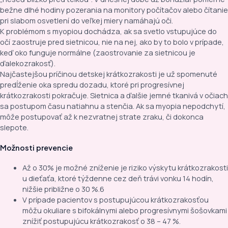
bežne dlhé hodiny pozerania na monitory počítačov alebo čítanie
pri slabom osvetlení do veľkej miery namáhajú oči.
K problémom s myopiou dochádza, ak sa svetlo vstupujúce do
očí zaostruje pred sietnicou, nie na nej, ako by to bolo v prípade,
keď oko funguje normálne (zaostrovanie za sietnicou je
ďalekozrakosť).
Najčastejšou príčinou detskej krátkozrakosti je už spomenuté
predĺženie oka spredu dozadu, ktoré pri progresívnej
krátkozrakosti pokračuje. Sietnica a ďalšie jemné tkanivá v očiach
sa postupom času natiahnu a stenčia. Ak sa myopia nepodchytí,
môže postupovať až k nezvratnej strate zraku, či dokonca
slepote.
Možnosti prevencie
Až o 30% je možné zníženie je riziko výskytu krátkozrakosti
u dieťaťa, ktoré týždenne cez deň trávi vonku 14 hodín,
nižšie približne o 30 %.
6
V prípade pacientov s postupujúcou krátkozrakosťou
môžu okuliare s bifokálnymi alebo progresívnymi šošovkami
znížiť postupujúcu krátkozrakosť o 38 – 47 %.