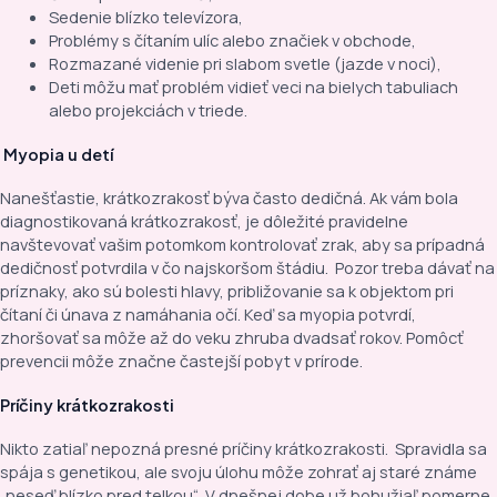
Sedenie blízko televízora,
Problémy s čítaním ulíc alebo značiek v obchode,
Rozmazané videnie pri slabom svetle (jazde v noci),
Deti môžu mať problém vidieť veci na bielych tabuliach
alebo projekciách v triede.
Myopia u detí
Nanešťastie, krátkozrakosť býva často dedičná. Ak vám bola
diagnostikovaná krátkozrakosť, je dôležité pravidelne
navštevovať vašim potomkom kontrolovať zrak, aby sa prípadná
dedičnosť potvrdila v čo najskoršom štádiu. Pozor treba dávať na
príznaky, ako sú bolesti hlavy, približovanie sa k objektom pri
čítaní či únava z namáhania očí. Keď sa myopia potvrdí,
zhoršovať sa môže až do veku zhruba dvadsať rokov. Pomôcť
prevencii môže značne častejší pobyt v prírode.
Príčiny krátkozrakosti
Nikto zatiaľ nepozná presné príčiny krátkozrakosti. Spravidla sa
spája s genetikou, ale svoju úlohu môže zohrať aj staré známe
„neseď blízko pred telkou“. V dnešnej dobe už bohužiaľ pomerne