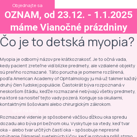
Objednajte sa
OZNAM, od 23.12. - 1.1.2025
máme Vianočné prázdniny
Čo je to detská myopia?
Myopia je odborný názov pre krátkozrakosť. Je to očná vada,
kedy pacient zreteľne vidí blízke predmety, ale vzdialené objekty
sú preňho rozmazané. Táto porucha je pomerne rozšírená,
podľa American Academy of Ophtalmology ju má už takmer každý
druhý člen ľudskej populácie. Častokrát býva rozpoznaná v
neskoršom štádiu, keďže rozmazané nebývajú všetky predmety,
na ktoré sa nositeľ tejto vady pozerá. Koriguje sa okuliarmi,
kontaktnými šošovkami alebo chirurgickým zákrokom.
späť na Blog
Rozmazané videnie je spôsobené väčšou dĺžkou oka spredu
dozadu ako býva pri bežnom oku. Vyskytuje sa vtedy, keď tvar
oka – alebo tvar určitých častí oka – spôsobuje nepresné
ohýbanie (lámanie) svetelných lúčov, keď je rohovka príliš strmo