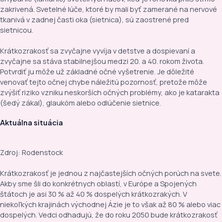
zakrivená. Svetelné lúče, ktoré by mali byť zamerané na nervové
tkanivá v zadnej časti oka (sietnica), sú zaostrené pred
sietnicou.
Krátkozrakosť sa zvyčajne vyvíja v detstve a dospievaní a
zvyčajne sa stáva stabilnejšou medzi 20. a 40. rokom života.
Potvrdiť ju môže už základné očné vyšetrenie. Je dôležité
venovať tejto očnej chybe náležitú pozornosť, pretože môže
zvýšiť riziko vzniku neskorších očných problémy, ako je katarakta
(šedý zákal), glaukóm alebo odlúčenie sietnice.
Aktuálna situácia
Zdroj: Rodenstock
Krátkozrakosť je jednou z najčastejších očných porúch na svete.
Akby sme šli do konkrétnych oblastí, v Európe a Spojených
štátoch je asi 30 % až 40 % dospelých krátkozrakých. V
niekoľkých krajinách východnej Ázie je to však až 80 % alebo viac
dospelých. Vedci odhadujú, že do roku 2050 bude krátkozrakosť