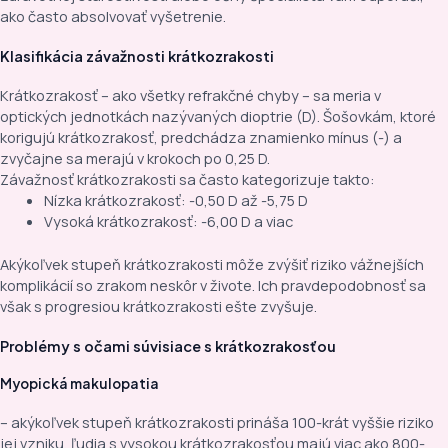
ako často absolvovať vyšetrenie.
Klasifikácia závažnosti krátkozrakosti
Krátkozrakosť – ako všetky refrakčné chyby – sa meria v
optických jednotkách nazývaných dioptrie (D). Šošovkám, ktoré
korigujú krátkozrakosť, predchádza znamienko mínus (-) a
zvyčajne sa merajú v krokoch po 0,25 D.
Závažnosť krátkozrakosti sa často kategorizuje takto:
Nízka krátkozrakosť: -0,50 D až -5,75 D
Vysoká krátkozrakosť: -6,00 D a viac
Akýkoľvek stupeň krátkozrakosti môže zvýšiť riziko vážnejších
komplikácií so zrakom neskôr v živote. Ich pravdepodobnosť sa
však s progresiou krátkozrakosti ešte zvyšuje.
Problémy s očami súvisiace s krátkozrakosťou
Myopická makulopatia
– akýkoľvek stupeň krátkozrakosti prináša 100-krát vyššie riziko
jej vzniku, ľudia s vysokou krátkozrakosťou majú viac ako 800-