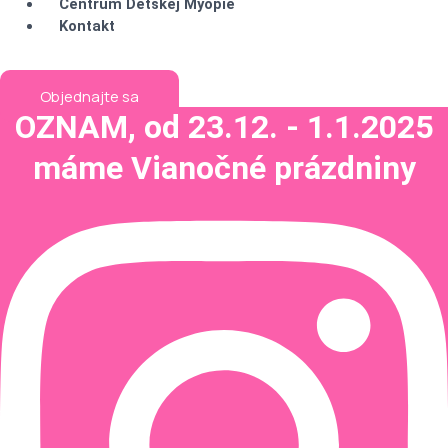
Centrum Detskej Myopie
Kontakt
Objednajte sa
OZNAM, od 23.12. - 1.1.2025
máme Vianočné prázdniny