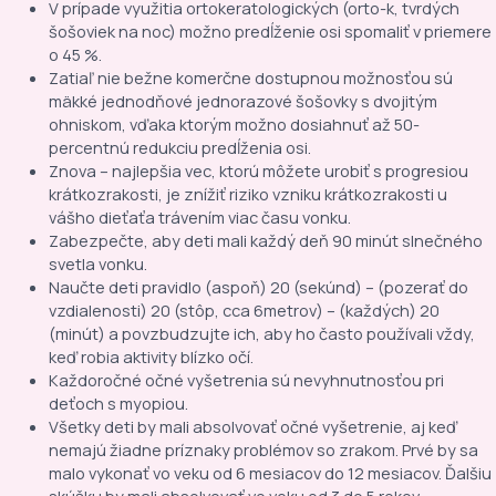
V prípade využitia ortokeratologických (orto-k, tvrdých
šošoviek na noc) možno predĺženie osi spomaliť v priemere
o 45 %.
Zatiaľ nie bežne komerčne dostupnou možnosťou sú
mäkké jednodňové jednorazové šošovky s dvojitým
ohniskom, vďaka ktorým možno dosiahnuť až 50-
percentnú redukciu predĺženia osi.
Znova – najlepšia vec, ktorú môžete urobiť s progresiou
krátkozrakosti, je znížiť riziko vzniku krátkozrakosti u
vášho dieťaťa trávením viac času vonku.
Zabezpečte, aby deti mali každý deň 90 minút slnečného
svetla vonku.
Naučte deti pravidlo (aspoň) 20 (sekúnd) – (pozerať do
vzdialenosti) 20 (stôp, cca 6metrov) – (každých) 20
(minút) a povzbudzujte ich, aby ho často používali vždy,
keď robia aktivity blízko očí.
Každoročné očné vyšetrenia sú nevyhnutnosťou pri
deťoch s myopiou.
Všetky deti by mali absolvovať očné vyšetrenie, aj keď
nemajú žiadne príznaky problémov so zrakom. Prvé by sa
malo vykonať vo veku od 6 mesiacov do 12 mesiacov. Ďalšiu